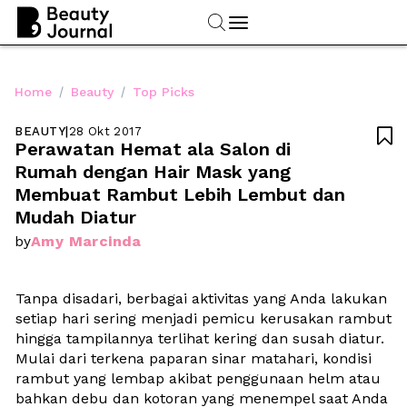
/
/
Home
Beauty
Top Picks
BEAUTY
|
28 Okt 2017

Perawatan Hemat ala Salon di 
Rumah dengan Hair Mask yang 
Membuat Rambut Lebih Lembut dan 
Mudah Diatur
Amy Marcinda
by
Tanpa disadari, berbagai aktivitas yang Anda lakukan 
setiap hari sering menjadi pemicu kerusakan rambut 
hingga tampilannya terlihat kering dan susah diatur. 
Mulai dari terkena paparan sinar matahari, kondisi 
rambut yang lembap akibat penggunaan helm atau 
bahkan debu dan kotoran yang menempel saat Anda 