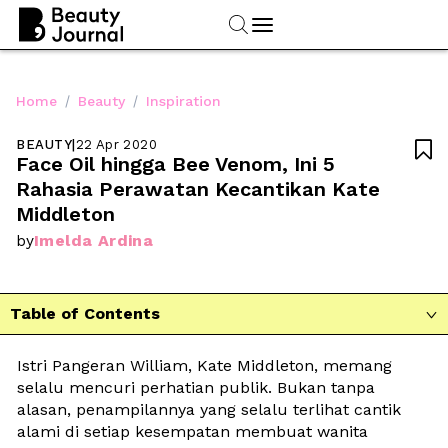
/
/
Home
Beauty
Inspiration
BEAUTY
|
22 Apr 2020

Face Oil hingga Bee Venom, Ini 5 
Rahasia Perawatan Kecantikan Kate 
Middleton
Imelda Ardina
by
Table of Contents

Istri Pangeran William, 
Kate Middleton, memang 
selalu mencuri perhatian publik. Bukan tanpa 
alasan, penampilannya yang selalu terlihat cantik 
alami di setiap kesempatan membuat wanita 