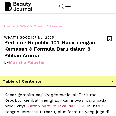
/
/
Home
What’s Good!
Guides
WHAT’S GOOD!
|
07 Mar 2025

Perfume Republic 101: Hadir dengan 
Kemasan & Formula Baru dalam 8 
Pilihan Aroma
Marisha Agustin
by
Table of Contents

Kabar gembira bagi 
fragheads
 lokal, Perfume 
Republic kembali menghadirkan inovasi baru pada 
produknya. 
Brand
 parfum lokal dari C&F
 ini hadir 
dengan kemasan terbaru, plus formula yang juga di-