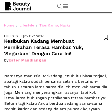
/
/
Home
Lifestyle
Tips &amp; Hacks
LIFESTYLE
|
25 Okt 2017

Kesibukan Kadang Membuat 
Pernikahan Terasa Hambar. Yuk, 
'Segarkan' Dengan Cara Ini!
Ester Pandiangan
by
Namanya manusia, terkadang jenuh itu biasa terjadi, 
apalagi kalau sudah bersama selama bertahun-
tahun. Pacaran lama sama dia, eh menikah sama dia 
juga. Memang menyenangkan rasanya, tapi kok 
lama-lama hubungan pernikahan terasa hambar ya? 
Belum lagi kalau Anda berdua sedang sama-sama 
meniti karier dan sedang dalam puncak kejayaan 