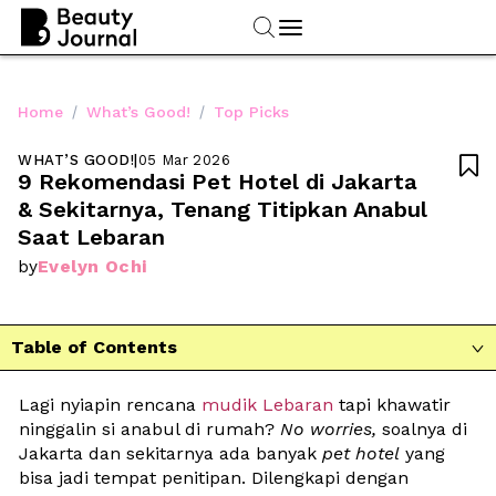
/
/
Home
What’s Good!
Top Picks
WHAT’S GOOD!
|
05 Mar 2026

9 Rekomendasi Pet Hotel di Jakarta 
& Sekitarnya, Tenang Titipkan Anabul 
Saat Lebaran
Evelyn Ochi
by
Table of Contents

Lagi nyiapin rencana 
mudik Lebaran
 tapi khawatir 
ninggalin si anabul di rumah? 
No worries,
 soalnya di 
Jakarta dan sekitarnya ada banyak 
pet hotel
 yang 
bisa jadi tempat penitipan. Dilengkapi dengan 