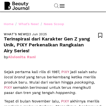
/
/
Home
What’s New!
News Scoop
WHAT’S NEW!
|
23 Jun 2025

Terinspirasi dari Karakter Gen Z yang 
Unik, PIXY Perkenalkan Rangkaian 
Airy Series!
Alvionita Rani
by
Sejak pertama kali rilis di 1987, 
PIXY 
jadi salah satu 
local brand
 yang terus berkembang ketika merilis 
produk baru. Mulai dari varian hingga 
packaging, 
PIXY 
semakin berinovasi untuk terus mengikuti 
pasar dan tren yang tengah 
happening
. 
Tepat di bulan November lalu, 
PIXY 
akhirnya merilis 