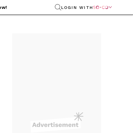
ow!
LOGIN WITH
