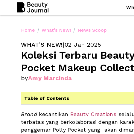
Wh
Home
/
What’s New!
/
News Scoop
WHAT’S NEW!
|
02 Jan 2025
Koleksi Terbaru Beauty 
Pocket Makeup Collect
by
Amy Marcinda
Table of Contents
Brand
 kecantikan 
Beauty Creations
 selal
terbatas yang berkolaborasi dengan karak
penggemar Polly Pocket yang  akan dimanj