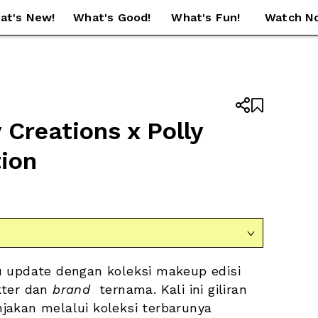
at's New!
What's Good!
What's Fun!
Watch N


Creations x Polly 
ion

u update dengan koleksi makeup edisi 
ter dan 
brand
  ternama. Kali ini giliran 
akan melalui koleksi terbarunya 