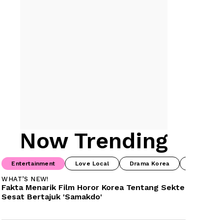
Now Trending
Entertainment
Love Local
Drama Korea
Drama Ch
WHAT’S NEW!
Fakta Menarik Film Horor Korea Tentang Sekte 
Sesat Bertajuk 'Samakdo'