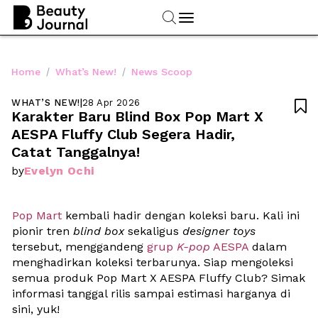
/
/
Home
What’s New!
News Scoop
WHAT’S NEW!
|
28 Apr 2026

Karakter Baru Blind Box Pop Mart X 
AESPA Fluffy Club Segera Hadir, 
Catat Tanggalnya!
Evelyn Ochi
by
Pop Mart
 kembali hadir dengan koleksi baru. Kali ini 
pionir tren 
blind box
 sekaligus 
designer toys
tersebut, menggandeng
 grup 
K-pop
 AESPA 
dalam 
menghadirkan koleksi terbarunya. Siap mengoleksi 
semua produk Pop Mart X AESPA Fluffy Club? Simak 
informasi tanggal rilis sampai estimasi harganya di 
sini, yuk!