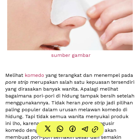
sumber gambar
Melihat 
komedo
 yang terangkat dan menempel pada 
pore strip
 merupakan salah satu kepuasan tersendiri 
yang dirasakan banyak wanita. Apalagi melihat 
bagaimana pori-pori di hidung tampak bersih setelah 
menggunakannya. Tidak heran 
pore strip
 jadi pilihan 
paling populer dalam urusan melawan komedo di 
hidung. Tapi tidak semua wanita menyukai produk 
ini lho, 
karena ada anggapan kalau mengusir 
komedo dengan cara menariknya malah akan 
membuat pori-pori semakin besar dan semakin 