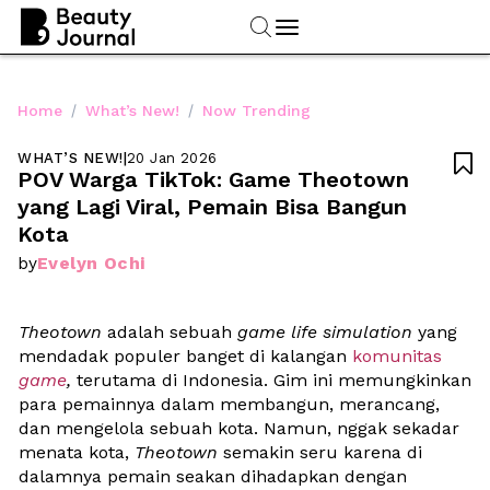
/
/
Home
What’s New!
Now Trending
WHAT’S NEW!
|
20 Jan 2026

POV Warga TikTok: Game Theotown 
yang Lagi Viral, Pemain Bisa Bangun 
Kota
Evelyn Ochi
by
Theotown
 adalah sebuah 
game life simulation
 yang 
mendadak populer banget di kalangan 
komunitas 
game
,
 terutama di Indonesia. Gim ini memungkinkan 
para pemainnya dalam membangun, merancang, 
dan mengelola sebuah kota. Namun, nggak sekadar 
menata kota, 
Theotown
 semakin seru karena di 
dalamnya pemain seakan dihadapkan dengan 