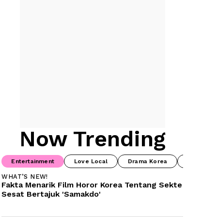
Now Trending
Entertainment
Love Local
Drama Korea
Drama Ch
WHAT’S NEW!
Fakta Menarik Film Horor Korea Tentang Sekte 
Sesat Bertajuk 'Samakdo'