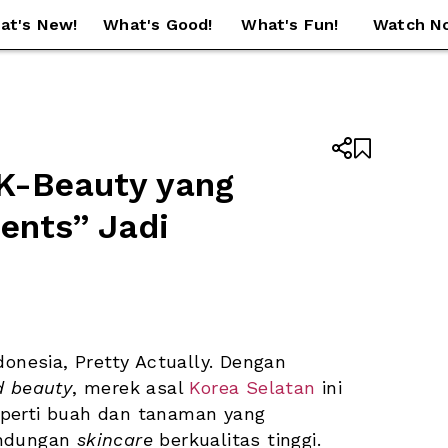
at's New!
What's Good!
What's Fun!
Watch N


 K-Beauty yang 
ents” Jadi 
donesia, Pretty Actually. Dengan 
d beauty
, merek asal 
Korea Selatan
 ini 
perti buah dan tanaman yang 
ndungan 
skincare
 berkualitas tinggi. 