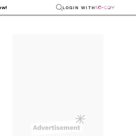
ow!
LOGIN WITH
