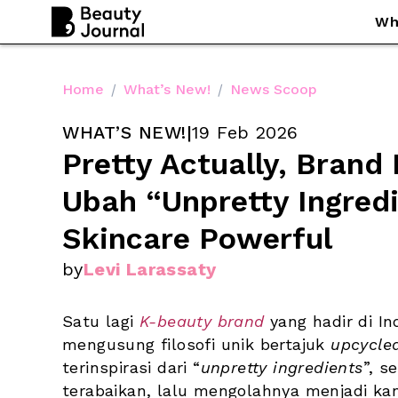
Wh
Home
/
What’s New!
/
News Scoop
WHAT’S NEW!
|
19 Feb 2026
Pretty Actually, Brand
Ubah “Unpretty Ingredi
Skincare Powerful
by
Levi Larassaty
Satu lagi
K-beauty brand
yang hadir di In
mengusung filosofi unik bertajuk 
upcycle
terinspirasi dari 
“
unpretty ingredients
”, 
se
terabaikan, lalu mengolahnya menjadi ka