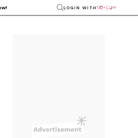
ow!
LOGIN WITH
