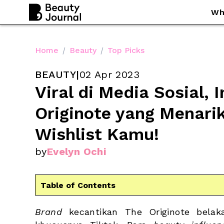
Wh
Home
/
Beauty
/
Top Picks
BEAUTY
|
02 Apr 2023
Viral di Media Sosial, I
Originote yang Menari
Wishlist Kamu!
by
Evelyn Ochi
Table of Contents
Brand
 kecantikan The Originote belaka