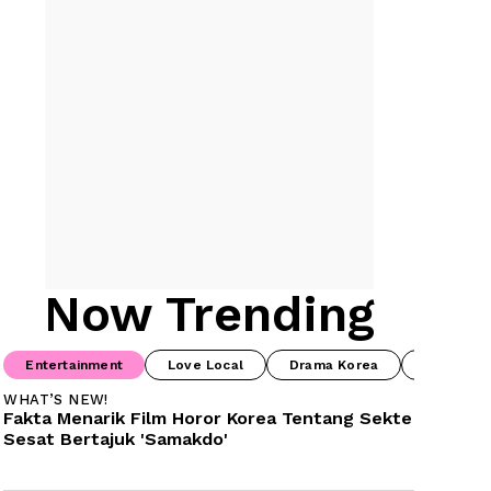
Now Trending
Entertainment
Love Local
Drama Korea
Prime Vi
WHAT’S NEW!
Fakta Menarik Film Horor Korea Tentang Sekte 
Sesat Bertajuk 'Samakdo'