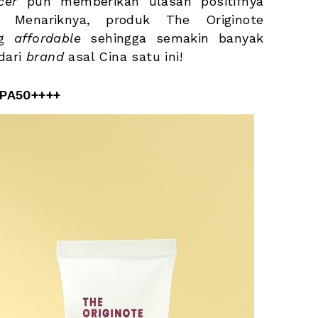
cer
 pun memberikan ulasan positifnya 
. Menariknya, produk The Originote 
g 
affordable 
sehingga semakin banyak 
dari 
brand
 asal Cina satu ini!
 PA50++++