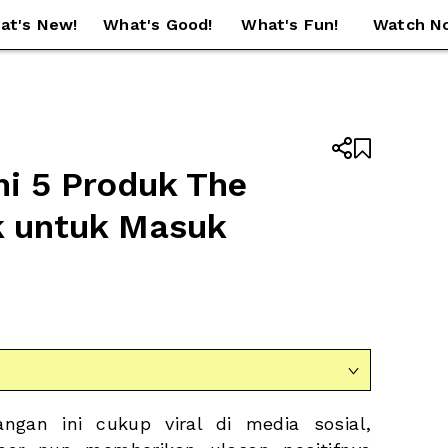
at's New!
What's Good!
What's Fun!
Watch N


ni 5 Produk The 
k untuk Masuk 

ngan ini cukup viral di media sosial, 