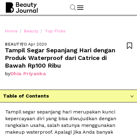
/
/
Home
Beauty
Top Picks
BEAUTY
|
13 Apr 2020

Tampil Segar Sepanjang Hari dengan 
Produk Waterproof dari Catrice di 
Bawah Rp100 Ribu
Dhia Priyanka
by
Table of Contents

Tampil segar sepanjang hari merupakan kunci 
kepercayaan diri yang bisa diwujudkan dengan 
rangkaian usaha, salah satunya menggunakan 
makeup waterproof. Apalagi jika Anda banyak 