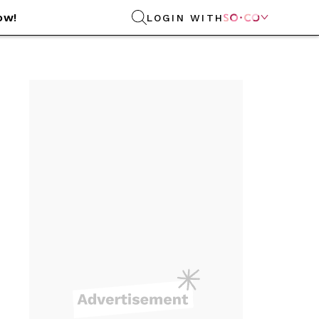
ow!
LOGIN WITH
