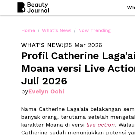
Wh
Home
/
What’s New!
/
Now Trending
WHAT’S NEW!
|
25 Mar 2026
Profil Catherine Laga'a
Moana versi Live Actio
Juli 2026
by
Evelyn Ochi
Nama Catherine Laga'aia belakangan sema
banyak orang, terutama setelah mengeta
karakter Moana di versi 
live action
.
 Walau
Catherine sudah menunjukkan potensi yan