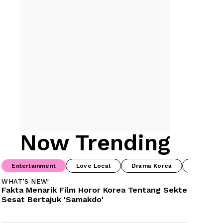
Now Trending
Entertainment
Love Local
Drama Korea
Food & B
WHAT’S NEW!
Fakta Menarik Film Horor Korea Tentang Sekte 
Sesat Bertajuk 'Samakdo'