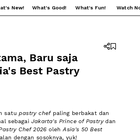
at's New!
What's Good!
What's Fun!
Watch N


tama, Baru saja 
a's Best Pastry 
h satu 
pastry chef
 paling berbakat dan 
nal sebagai 
Jakarta's Prince of Pastry
 dan 
 Pastry Chef 2026
 oleh 
Asia's 50 Best 
alan dengan sosoknya, yuk!