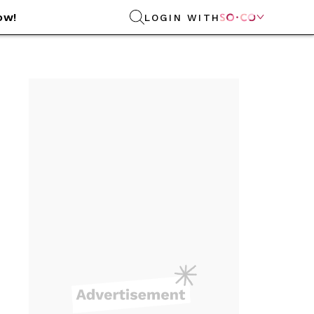
ow!
LOGIN WITH
