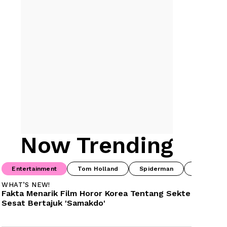
Now Trending
Entertainment
Tom Holland
Spiderman
Drama Ko
WHAT’S NEW!
Fakta Menarik Film Horor Korea Tentang Sekte 
Sesat Bertajuk 'Samakdo'