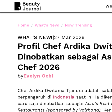
Wh
Home
/
What’s New!
/
Now Trending
WHAT’S NEW!
|
27 Mar 2026
Profil Chef Ardika Dwi
Dinobatkan sebagai Asi
Chef 2026
by
Evelyn Ochi
Chef Ardika Dwitama Tjandra adalah sala
berpengaruh di 
Indonesia
 saat ini. Ia dike
baru saja dinobatkan sebagai 
Asia's Best
Restaurants (sponsored by Valrhona). 
Ken