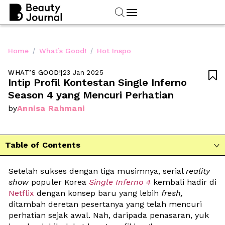
/
/
Home
What’s Good!
Hot Inspo
WHAT’S GOOD!
|
23 Jan 2025

Intip Profil Kontestan Single Inferno 
Season 4 yang Mencuri Perhatian
Annisa Rahmani
by
Table of Contents

Setelah sukses dengan tiga musimnya, serial 
reality 
show
 populer Korea 
Single Inferno 4
kembali hadir di 
Netflix 
dengan konsep baru yang lebih 
fresh,
ditambah deretan pesertanya yang telah mencuri 
perhatian sejak awal. Nah, daripada penasaran, yuk 