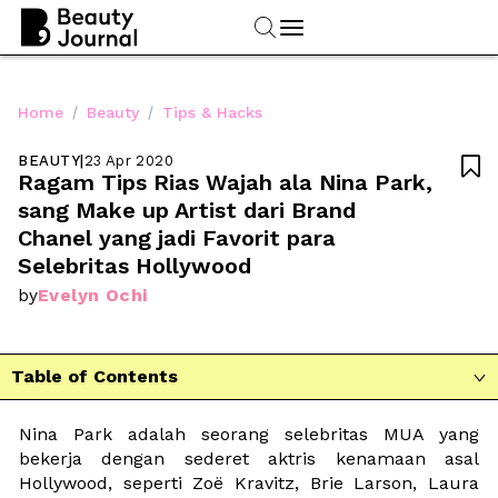
/
/
Home
Beauty
Tips & Hacks
BEAUTY
|
23 Apr 2020

Ragam Tips Rias Wajah ala Nina Park, 
sang Make up Artist dari Brand 
Chanel yang jadi Favorit para 
Selebritas Hollywood
Evelyn Ochi
by
Table of Contents

Nina Park adalah seorang selebritas MUA yang 
bekerja dengan sederet aktris kenamaan asal 
Hollywood, seperti Zoë Kravitz, Brie Larson, Laura 