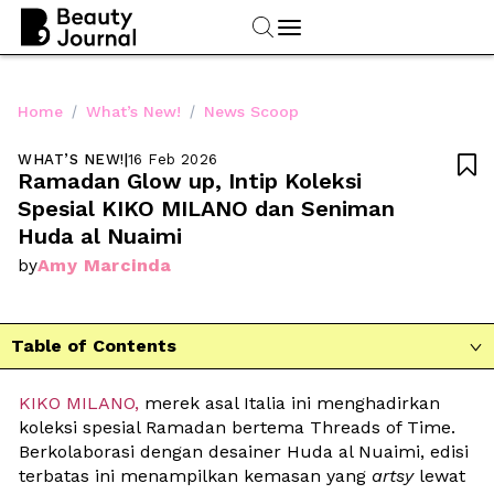
/
/
Home
What’s New!
News Scoop
WHAT’S NEW!
|
16 Feb 2026

Ramadan Glow up, Intip Koleksi 
Spesial KIKO MILANO dan Seniman 
Huda al Nuaimi
Amy Marcinda
by
Table of Contents

KIKO MILANO,
 merek asal Italia ini menghadirkan 
koleksi spesial Ramadan bertema Threads of Time. 
Berkolaborasi dengan desainer Huda al Nuaimi, edisi 
terbatas ini menampilkan kemasan yang 
artsy
 lewat 