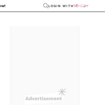
ow!
LOGIN WITH
