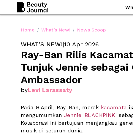
Wh
Home
/
What’s New!
/
News Scoop
WHAT’S NEW!
|
10 Apr 2026
Ray-Ban Rilis Kacamat
Tunjuk Jennie sebagai 
Ambassador
by
Levi Larassaty
Pada 9 April, Ray-Ban, merek
 kacamata
 i
mengumumkan 
Jennie 'BLACKPINK'
 sebag
Kolaborasi ini bertujuan menjangkau gene
musik di seluruh dunia. 