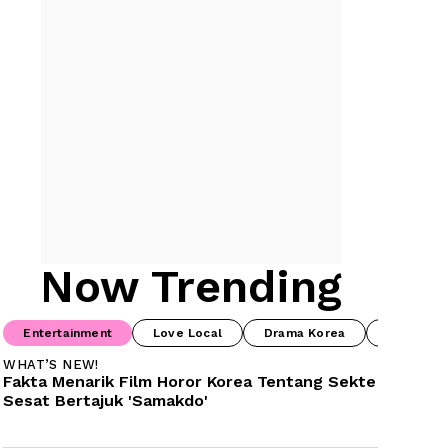
Now Trending
Entertainment
Love Local
Drama Korea
Drama Ch
WHAT’S NEW!
Fakta Menarik Film Horor Korea Tentang Sekte 
Sesat Bertajuk 'Samakdo'