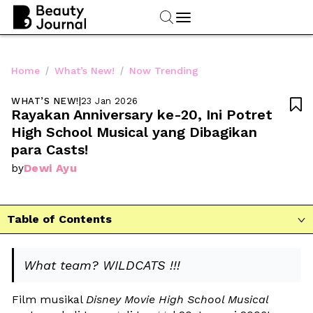
/
/
Home
What’s New!
Now Trending
WHAT’S NEW!
|
23 Jan 2026

Rayakan Anniversary ke-20, Ini Potret 
High School Musical yang Dibagikan 
para Casts!
Dewi Ayu
by
Table of Contents

What team? WILDCATS !!!
Film musikal 
Disney Movie High School Musical 