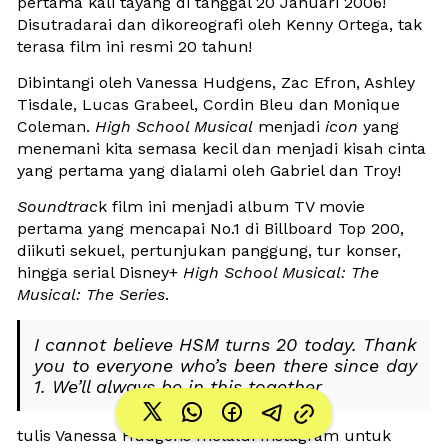
pertama kali tayang di tanggal 20 Januari 2006! 
Disutradarai dan dikoreografi oleh Kenny Ortega, tak 
terasa film ini resmi 20 tahun! 
Dibintangi oleh Vanessa Hudgens, Zac Efron, Ashley 
Tisdale, Lucas Grabeel, Cordin Bleu dan Monique 
Coleman. 
H
igh School Musical
 menjadi 
icon 
yang 
menemani kita semasa kecil dan menjadi kisah cinta 
yang pertama yang dialami oleh Gabriel dan Troy!
Soundtrac
k film ini menjadi album TV movie 
pertama yang mencapai No.1 di Billboard Top 200, 
diikuti sekuel, pertunjukan panggung, tur konser, 
hingga serial Disney+ 
High School Musical: The 
Musical: The Series
.
I cannot believe HSM turns 20 today. Thank 
you to everyone who’s been there since day 
1. We’ll always be in this together
tulis Vanessa Hudgens melalui Instagram untuk 