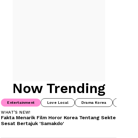
Now Trending
Entertainment
Love Local
Drama Korea
Food & B
WHAT’S NEW!
Fakta Menarik Film Horor Korea Tentang Sekte 
Sesat Bertajuk 'Samakdo'