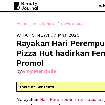
Wh
Home
/
What’s New!
/
News Scoop
WHAT’S NEW!
|
07 Mar 2025
Rayakan Hari Perempua
Pizza Hut hadirkan Fem
Promo!
by
Amy Marcinda
Table of Contents
Merayakan
 Hari Perempuan Internasional 