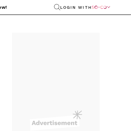
ow!
LOGIN WITH
