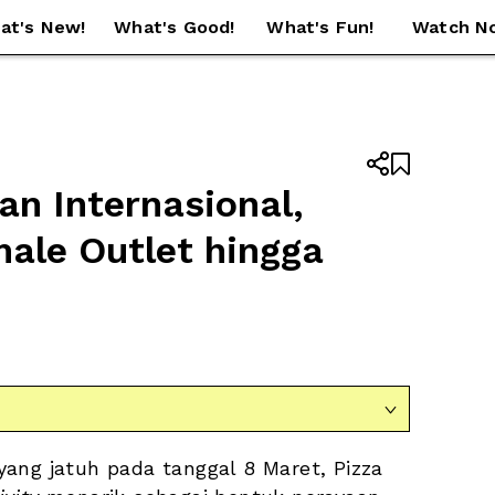
at's New!
What's Good!
What's Fun!
Watch N


n Internasional, 
ale Outlet hingga 

yang jatuh pada tanggal 8 Maret, Pizza 