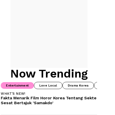
Now Trending
Entertainment
Love Local
Drama Korea
Drama Ch
WHAT’S NEW!
Fakta Menarik Film Horor Korea Tentang Sekte 
Sesat Bertajuk 'Samakdo'