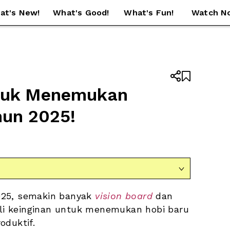
at's New!
What's Good!
What's Fun!
Watch N


tuk Menemukan 
hun 2025!

025, semakin banyak 
vision board
 dan 
ali keinginan untuk menemukan hobi baru 
oduktif. 