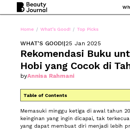
Wh
Home
/
What’s Good!
/
Top Picks
WHAT’S GOOD!
|
25 Jan 2025
Rekomendasi Buku un
Hobi yang Cocok di Ta
by
Annisa Rahmani
Table of Contents
Memasuki minggu ketiga di awal tahun 2
keinginan yang ingin dicapai, tak terkecu
yang dapat membuat diri menjadi lebih pr