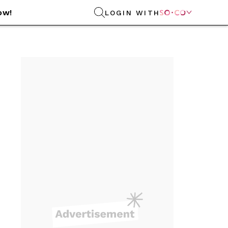
ow!
LOGIN WITH
