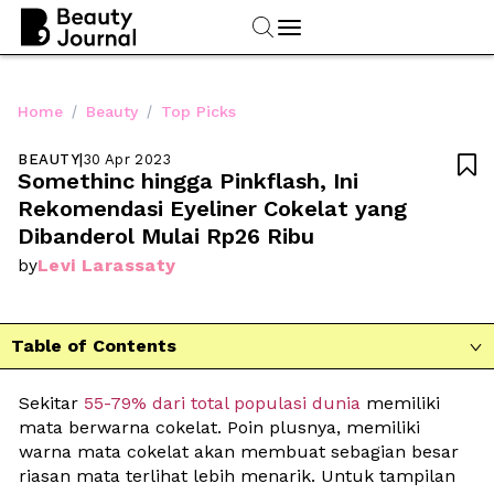
/
/
Home
Beauty
Top Picks
BEAUTY
|
30 Apr 2023

Somethinc hingga Pinkflash, Ini 
Rekomendasi Eyeliner Cokelat yang 
Dibanderol Mulai Rp26 Ribu 
Levi Larassaty
by
Table of Contents

Sekitar 
55-79% dari total populasi dunia
 memiliki 
mata berwarna cokelat. Poin plusnya, memiliki 
warna mata cokelat akan membuat sebagian besar 
riasan mata terlihat lebih menarik. Untuk tampilan 