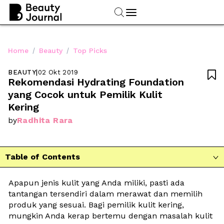
/
/
Home
Beauty
Top Picks
BEAUTY
|
02 Okt 2019

Rekomendasi Hydrating Foundation 
yang Cocok untuk Pemilik Kulit 
Kering
Radhita Rara
by
Table of Contents

Apapun jenis kulit yang Anda miliki, pasti ada 
tantangan tersendiri dalam merawat dan memilih 
produk yang sesuai. Bagi pemilik kulit kering, 
mungkin Anda kerap bertemu dengan masalah kulit 