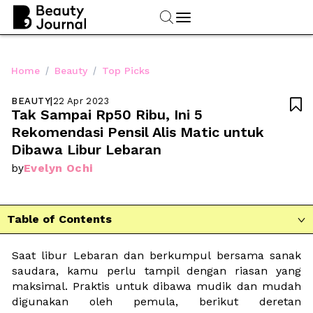
/
/
Home
Beauty
Top Picks
BEAUTY
|
22 Apr 2023

Tak Sampai Rp50 Ribu, Ini 5 
Rekomendasi Pensil Alis Matic untuk 
Dibawa Libur Lebaran
Evelyn Ochi
by
Table of Contents

Saat libur Lebaran dan berkumpul bersama sanak 
saudara, kamu perlu tampil dengan riasan yang 
maksimal. Praktis untuk dibawa mudik dan mudah 
digunakan oleh pemula, berikut deretan 