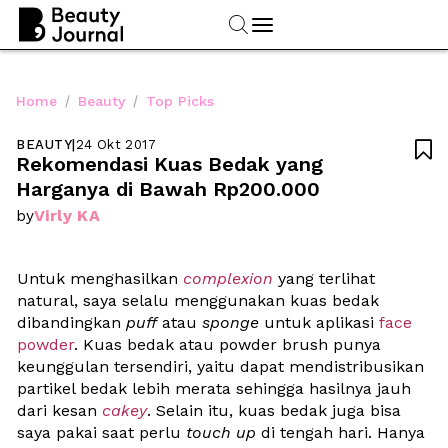
/
/
Home
Beauty
Top Picks
BEAUTY
|
24 Okt 2017

Rekomendasi Kuas Bedak yang 
Harganya di Bawah Rp200.000
Virly KA
by
Untuk menghasilkan 
complexion
 yang terlihat 
natural, saya selalu menggunakan kuas bedak 
dibandingkan 
puff
 atau 
sponge
 untuk aplikasi 
face 
powder
. Kuas bedak atau powder brush punya 
keunggulan tersendiri, yaitu dapat mendistribusikan 
partikel bedak lebih merata sehingga hasilnya jauh 
dari kesan 
cakey
. Selain itu, kuas bedak juga bisa 
saya pakai saat perlu 
touch up
 di tengah hari. Hanya 