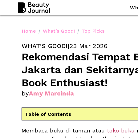
Wh
Home
/
What’s Good!
/
Top Picks
WHAT’S GOOD!
|
23 Mar 2026
Rekomendasi Tempat B
Jakarta dan Sekitarnya
Book Enthusiast!
by
Amy Marcinda
Table of Contents
Membaca buku di taman atau 
toko buku
 