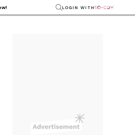
ow!
LOGIN WITH
