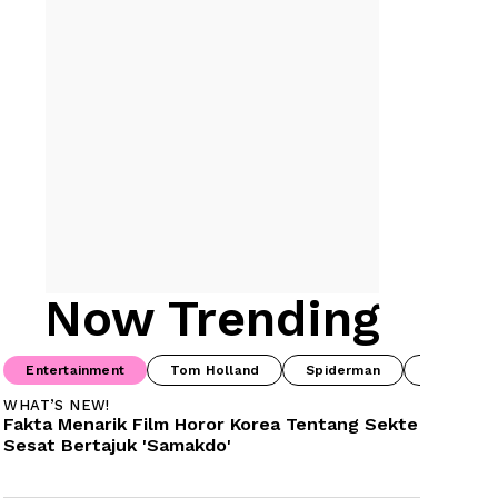
Now Trending
Entertainment
Tom Holland
Spiderman
Drama Ko
WHAT’S NEW!
Fakta Menarik Film Horor Korea Tentang Sekte 
Sesat Bertajuk 'Samakdo'