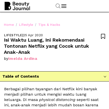
/
/
Home
Lifestyle
Tips & Hacks
LIFESTYLE
|
25 Apr 2020

Isi Waktu Luang, Ini Rekomendasi 
Tontonan Netflix yang Cocok untuk 
Anak-Anak
Imelda Ardina
by
Table of Contents

Berbagai pilihan tayangan dari Netflix kini banyak 
menjadi pilihan untuk mengisi waktu luang 
keluarga. Di masa 
physical distancing
 seperti saat 
ini, anak-anak menjadi lebih mudah bosan karena 