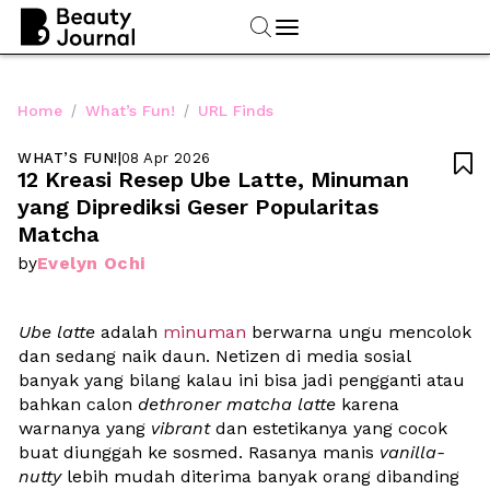
/
/
Home
What’s Fun!
URL Finds
WHAT’S FUN!
|
08 Apr 2026

12 Kreasi Resep Ube Latte, Minuman 
yang Diprediksi Geser Popularitas 
Matcha
Evelyn Ochi
by
Ube latte
 adalah 
minuman
 berwarna ungu mencolok 
dan sedang naik daun. Netizen di media sosial 
banyak yang bilang kalau ini bisa jadi pengganti atau 
bahkan calon 
dethroner matcha latte
 karena 
warnanya yang 
vibrant
 dan estetikanya yang cocok 
buat diunggah ke sosmed. Rasanya manis 
vanilla-
nutty
 lebih mudah diterima banyak orang dibanding 