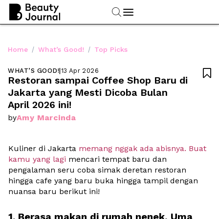
/
/
Home
What’s Good!
Top Picks
WHAT’S GOOD!
|
13 Apr 2026

Restoran sampai Coffee Shop Baru di 
Jakarta yang Mesti Dicoba Bulan 
April 2026 ini!
Amy Marcinda
by
Kuliner di Jakarta
 memang nggak ada abisnya. Buat 
kamu yang lagi 
mencari tempat baru dan 
pengalaman seru coba simak deretan restoran 
hingga cafe yang baru buka hingga tampil dengan 
nuansa baru berikut ini!
1. Berasa makan di rumah nenek, Uma 