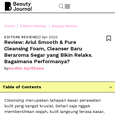
/
/
Home
Editors Review
Beauty Review
EDITORS REVIEW
|
22 Apr 2020

Review: Ariul Smooth & Pure 
Cleansing Foam, Cleanser Baru 
Beraroma Segar yang Bikin Relaks. 
Bagaimana Performanya?
Andini Aprilliana
by
Table of Contents

Cleansing
 merupakan tahapan dasar perawatan 
kulit yang sangat krusial. Sehari saja nggak 
membersihkan wajah, kulit langsung terasa kasar, 