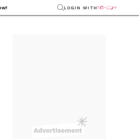
ow!
LOGIN WITH
