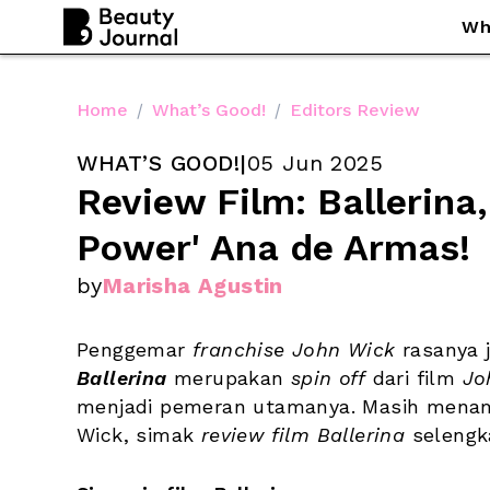
Wh
Home
/
What’s Good!
/
Editors Review
WHAT’S GOOD!
|
05 Jun 2025
Review Film: Ballerina, 
Power' Ana de Armas!
by
Marisha Agustin
Penggemar 
franchise John Wick
Ballerina
 merupakan 
spin off
 dari film 
Jo
menjadi pemeran utamanya. Masih menam
Wick, simak 
review film Ballerina
 selengk