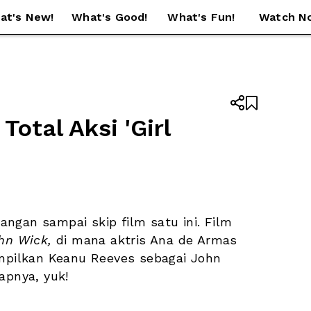
at's New!
What's Good!
What's Fun!
Watch N


Total Aksi 'Girl 
 rasanya jangan sampai skip film satu ini. Film 
hn Wick,
 di mana aktris Ana de Armas 
pilkan Keanu Reeves sebagai John 
apnya, yuk!