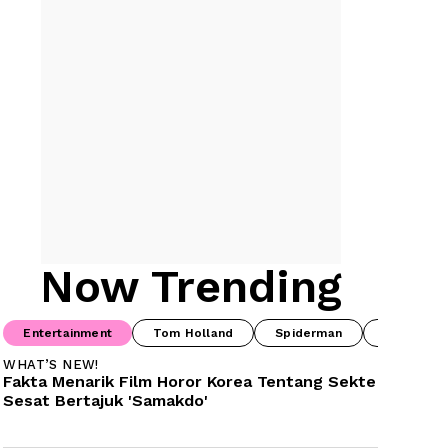
Now Trending
Entertainment
Tom Holland
Spiderman
Drama Ko
WHAT’S NEW!
Fakta Menarik Film Horor Korea Tentang Sekte 
Sesat Bertajuk 'Samakdo'