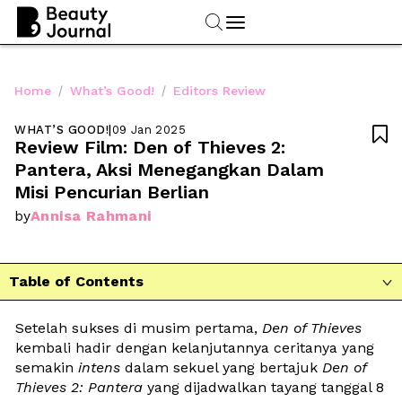
/
/
Home
What’s Good!
Editors Review
WHAT’S GOOD!
|
09 Jan 2025

Review Film: Den of Thieves 2: 
Pantera, Aksi Menegangkan Dalam 
Misi Pencurian Berlian
Annisa Rahmani
by
Table of Contents

Setelah sukses di musim pertama, 
Den of Thieves 
kembali hadir dengan kelanjutannya ceritanya yang 
semakin
 intens
 dalam sekuel yang bertajuk 
Den of 
Thieves 2: Pantera
 yang dijadwalkan tayang tanggal 8 