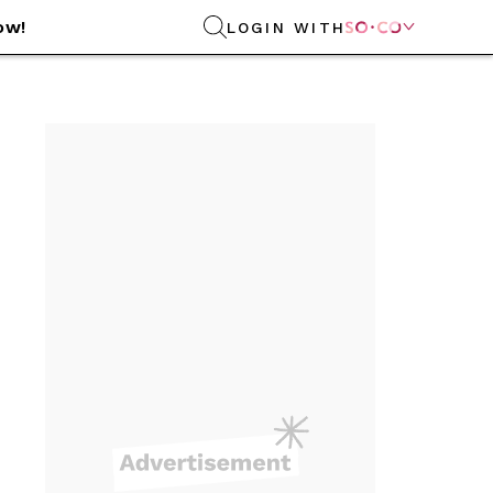
ow!
LOGIN WITH
