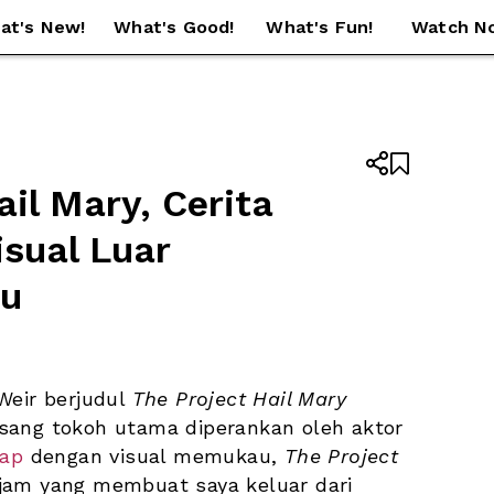
at's New!
What's Good!
What's Fun!
Watch N


il Mary, Cerita 
ual Luar 
au
Weir berjudul 
The Project Hail Mary
kembali diadaptasi ke layar lebar. Kali ini sang tokoh utama diperankan oleh aktor 
ap 
dengan visual memukau, 
The Project 
jam yang membuat saya keluar dari 