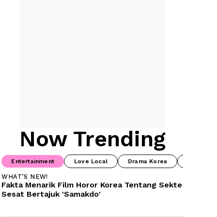
Now Trending
Entertainment
Love Local
Drama Korea
Drama Ch
WHAT’S NEW!
Fakta Menarik Film Horor Korea Tentang Sekte 
Sesat Bertajuk 'Samakdo'