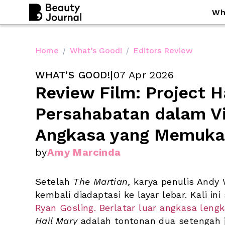
Wh
Home
/
What’s Good!
/
Editors Review
WHAT’S GOOD!
|
07 Apr 2026
Review Film: Project Ha
Persahabatan dalam Vis
Angkasa yang Memuk
by
Amy Marcinda
Setelah 
The Martian, 
karya penulis Andy 
Ryan Gosling.
Berlatar luar angkasa lengk
Hail Mary
 adalah tontonan dua setengah 