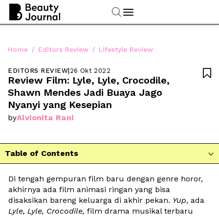
/
/
Home
Editors Review
Lifestyle Review
EDITORS REVIEW
|
26 Okt 2022

Review Film: Lyle, Lyle, Crocodile, 
Shawn Mendes Jadi Buaya Jago 
Nyanyi yang Kesepian
Alvionita Rani
by
Table of Contents

Di tengah gempuran film baru dengan genre horor, 
akhirnya ada film animasi ringan yang bisa 
disaksikan bareng keluarga di akhir pekan. 
Yup
, ada 
Lyle, Lyle, Crocodile, 
film drama musikal terbaru 