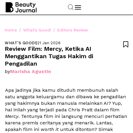
/
/
Home
What’s Good!
Editors Review
WHAT’S GOOD!
|
21 Jan 2026

Review Film: Mercy, Ketika AI 
Menggantikan Tugas Hakim di 
Pengadilan
Marisha Agustin
by
Apa jadinya jika kamu dituduh membunuh salah 
satu anggota keluargamu dan dibawa ke pengadilan 
yang hakimnya bukan manusia melainkan AI? Yup, 
hal inilah yang terjadi pada Chris Pratt dalam film 
Mercy
. Tentunya film ini langsung mencuri perhatian 
karena premis ceritanya yang menarik. Lantas, 
apakah film ini 
worth it
 untuk ditonton? Simak 