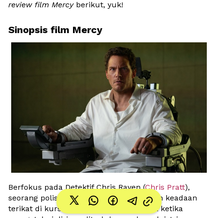
review film
Mercy
 berikut, yuk! 
Sinopsis film Mercy
Berfokus pada Detektif Chris Raven (
Chris Pratt
), 
seorang polisi yang bangun sudah dalam keadaan 
terikat di kursi ruang sidang. Ia terkejut ketika 