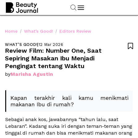
/
/
Home
What’s Good!
Editors Review
WHAT’S GOOD!
|
12 Mar 2026

Review Film: Number One, Saat 
Sepiring Masakan Ibu Menjadi 
Pengingat tentang Waktu
Marisha Agustin
by
Kapan terakhir kali kamu menikmati 
makanan Ibu di rumah?
Sebagai anak kos, jawabannya “tahun lalu, saat 
Lebaran”. Kadang suka iri dengan teman-teman yang 
tinggal di rumah dan bisa menikmati makanan orang 