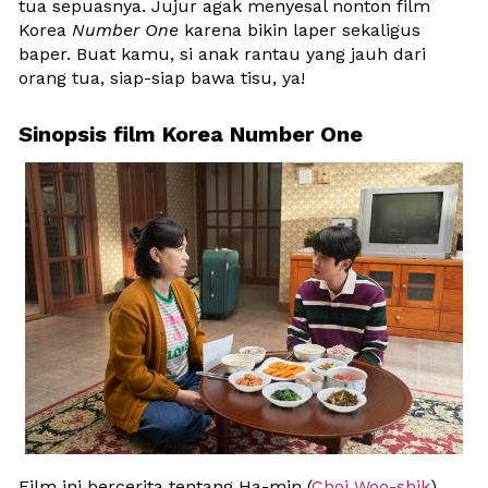
tua sepuasnya. Jujur agak menyesal nonton film 
Korea 
Number One
 karena bikin laper sekaligus 
baper. Buat kamu, si anak rantau yang jauh dari 
orang tua, siap-siap bawa tisu, ya!
Sinopsis film Korea Number One
Film ini bercerita tentang Ha-min (
Choi Woo-shik
) 