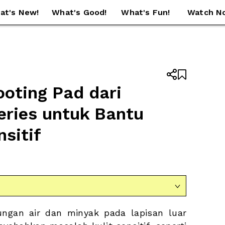
at's New!
What's Good!
What's Fun!
Watch N


oting Pad dari 
ries untuk Bantu 
sitif

ngan air dan minyak pada lapisan luar 