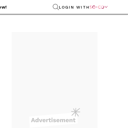
ow!
LOGIN WITH
