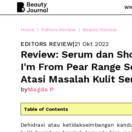
Wh
Home
/
Editors Review
/
Beauty Review
EDITORS REVIEW
|
21 Okt 2022
Review: Serum dan Sho
I'm From Pear Range Se
Atasi Masalah Kulit Sen
by
Magda P
Table of Contents
Dehidrasi atau ketidakseimbangan kandu