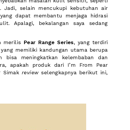
yebabkan masalah kulit sensitif, seperti 
t. Jadi, selain mencukupi kebutuhan air 
e yang dapat membantu menjaga hidrasi 
lit. Apalagi, bekalangan saya sedang 
m
 merilis 
Pear Range Series
, yang terdiri 
 yang memiliki kandungan utama berupa 
im bisa meningkatkan kelembaban dan 
kira, apakah produk dari I’m From Pear 
? Simak 
review
 selengkapnya berikut ini, 