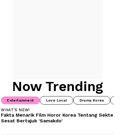
Now Trending
Entertainment
Love Local
Drama Korea
Food & B
WHAT’S NEW!
Fakta Menarik Film Horor Korea Tentang Sekte 
Sesat Bertajuk 'Samakdo'