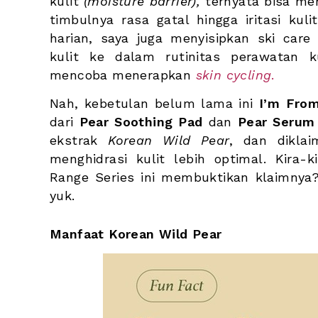
kulit 
(moisture barrier), 
ternyata bisa men
timbulnya rasa gatal hingga iritasi kuli
harian, saya juga menyisipkan ski car
kulit ke dalam rutinitas perawatan ku
mencoba menerapkan
skin cycling
.
Nah, kebetulan belum lama ini 
I’m Fro
dari 
Pear Soothing Pad 
dan 
Pear Serum
ekstrak 
Korean Wild Pear
, dan dikla
menghidrasi kulit lebih optimal. Kira-
Range Series ini membuktikan klaimnya
yuk.
Manfaat Korean Wild Pear