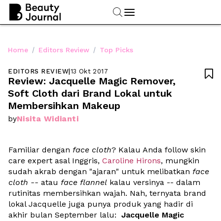
/
/
Home
Editors Review
Top Picks
EDITORS REVIEW
|
13 Okt 2017

Review: Jacquelle Magic Remover, 
Soft Cloth dari Brand Lokal untuk 
Membersihkan Makeup
Nisita Widianti
by
Familiar dengan
 face cloth
? Kalau Anda follow skin 
care expert asal Inggris, 
Caroline Hirons
, mungkin 
sudah akrab dengan "ajaran" untuk melibatkan 
face 
cloth --
 atau 
face flannel 
kalau versinya -- dalam 
rutinitas membersihkan wajah. Nah, ternyata brand 
lokal Jacquelle juga punya produk yang hadir di 
akhir bulan September lalu:  
Jacquelle Magic 