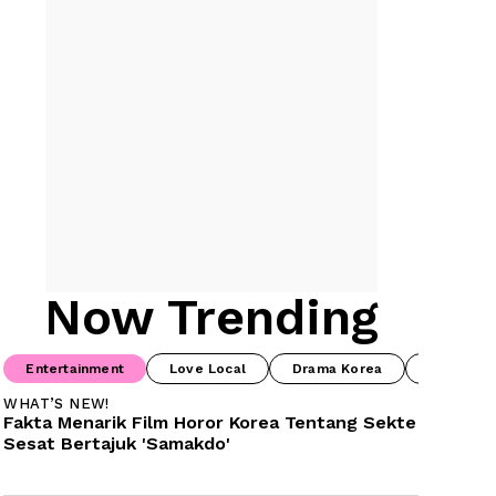
Now Trending
Entertainment
Love Local
Drama Korea
Food & B
WHAT’S NEW!
Fakta Menarik Film Horor Korea Tentang Sekte 
Sesat Bertajuk 'Samakdo'