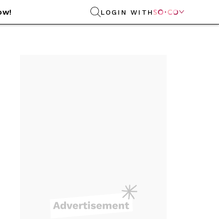
ow!
LOGIN WITH
