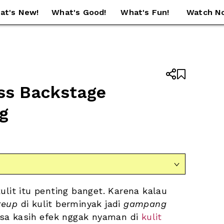
at's New!
What's Good!
What's Fun!
Watch N


s Backstage 
g

kulit itu penting banget. Karena kalau 
eup 
di kulit berminyak jadi 
gampang
isa kasih efek nggak nyaman di 
kulit 