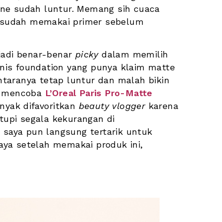
ne sudah luntur. Memang sih cuaca 
a sudah memakai primer sebelum 
jadi benar-benar 
picky
 dalam memilih 
is foundation yang punya klaim matte 
dan bebas minyak. Namun, beberapa di antaranya tetap luntur dan malah bikin 
g mencoba 
L’Oreal Paris Pro-Matte 
nyak difavoritkan 
beauty vlogger 
karena 
pi segala kekurangan di 
 saya pun langsung tertarik untuk 
ya setelah memakai produk ini, 