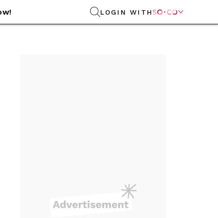
ow!
LOGIN WITH
