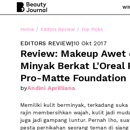
Wh
Home
/
Editors Review
/
Top Picks
EDITORS REVIEW
|
10 Okt 2017
Review: Makeup Awet d
Minyak Berkat L'Oreal Pa
Pro-Matte Foundation
by
Andini Aprilliana
Memiliki kulit berminyak, terkadang suka 
rajin membersihkan wajah, kulit jadi muda
juga jadi gampang luntur. Pernah lho, sua
pesta pernikahan seorang teman di siang h