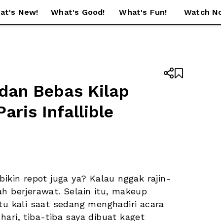
at's New!
What's Good!
What's Fun!
Watch N


an Bebas Kilap 
ris Infallible 
bikin repot juga ya? Kalau nggak rajin-
h berjerawat. Selain itu, makeup 
tu kali saat sedang menghadiri acara 
ari, tiba-tiba saya dibuat kaget 