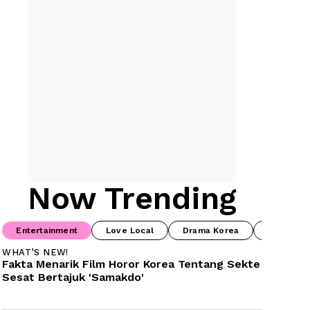
Now Trending
Entertainment
Love Local
Drama Korea
Prime Vi
WHAT’S NEW!
Fakta Menarik Film Horor Korea Tentang Sekte 
Sesat Bertajuk 'Samakdo'