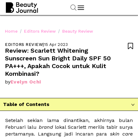
/
/
Home
Editors Review
Beauty Review
EDITORS REVIEW
|
15 Apr 2023

Review: Scarlett Whitening 
Sunscreen Sun Bright Daily SPF 50 
PA+++, Apakah Cocok untuk Kulit 
Kombinasi?
Evelyn Ochi
by
Table of Contents

Setelah sekian lama dinantikan, akhirnya bulan 
Februari lalu 
brand
 lokal Scarlett merilis tabir surya 
pertamanya. Langsung jadi incaran para 
skin care 