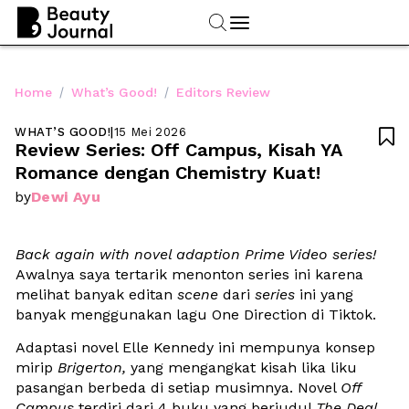
/
/
Home
What’s Good!
Editors Review
WHAT’S GOOD!
|
15 Mei 2026

Review Series: Off Campus, Kisah YA 
Romance dengan Chemistry Kuat!
Dewi Ayu
by
Back again with novel adaption Prime Video series! 
Awalnya saya tertarik menonton series ini karena 
melihat banyak editan
 scene
 dari 
series
 ini yang 
banyak menggunakan lagu One Direction di Tiktok. 
Adaptasi novel Elle Kennedy ini mempunya konsep 
mirip 
Brigerton, 
yang mengangkat kisah lika liku 
pasangan berbeda di setiap musimnya. Novel 
Off 
Campus
 terdiri dari 4 buku yang berjudul 
The Deal, 