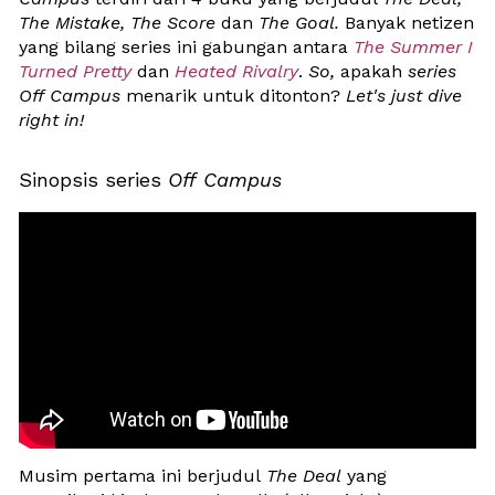
The Mistake, The Score
 dan 
The Goal.
Banyak netizen 
yang bilang series ini gabungan antara
The Summer I 
Turned Pretty
 dan
Heated Rivalry
. 
So,
 apakah 
series 
Off Campus
 menarik untuk ditonton? 
Let's just dive 
right in! 
Sinopsis series 
Off Campus
Musim pertama ini berjudul
 The Deal
 yang 