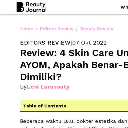
Wh
Home
/
Editors Review
/
Beauty Review
EDITORS REVIEW
|
07 Okt 2022
Review: 4 Skin Care Un
AYOM, Apakah Benar-Be
Dimiliki?
by
Levi Larassaty
Table of Contents
Beberapa waktu lalu, dokter estetika dan