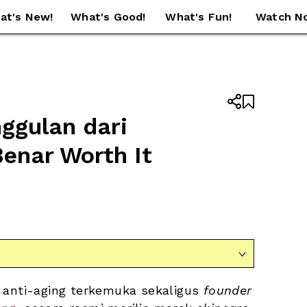
at's New!
What's Good!
What's Fun!
Watch N


ggulan dari 
nar Worth It 

 anti-aging terkemuka sekaligus 
founder