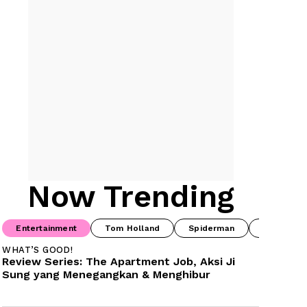
Now Trending
Entertainment
Tom Holland
Spiderman
Drama Ko
WHAT’S GOOD!
Review Series: The Apartment Job, Aksi Ji 
Sung yang Menegangkan & Menghibur