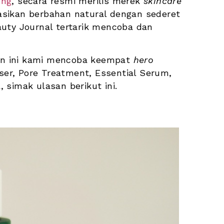
Ong
, secara resmi merilis merek 
skincare 
asikan berbahan natural dengan sederet 
uty Journal tertarik mencoba dan 
n ini kami mencoba keempat 
hero
nser, Pore Treatment, Essential Serum, 
 simak ulasan berikut ini.