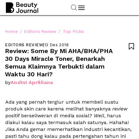
/
/
Home
Editors Review
Top Picks
EDITORS REVIEW
|
13 Des 2018

Review: Some By Mi AHA/BHA/PHA 
30 Days Miracle Toner, Benarkah 
Semua Klaimnya Terbukti dalam 
Waktu 30 Hari?
Andini Aprilliana
by
Ada yang pernah tergiur untuk membeli suatu 
produk skin care karena melihat banyaknya 
review
positif berseliweran di media sosial? 
Well
, harus 
diakui kalau saya termasuk salah satunya. Hahaha! 
Jika Anda gemar memerhatikan industri kecantikan, 
pasti tahu dong kalau pada pertengahan tahun ini 