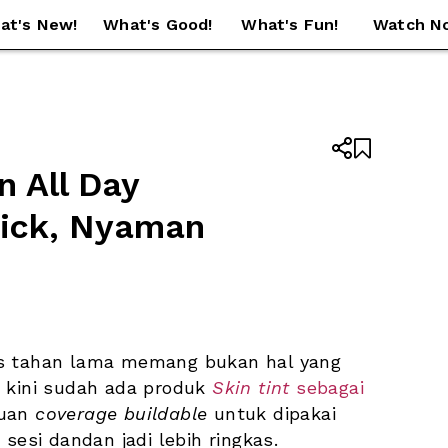
at's New!
What's Good!
What's Fun!
Watch N


 All Day 
tick, Nyaman 
us tahan lama memang bukan hal yang 
 kini sudah ada produk 
Skin tint
 sebagai 
uan 
coverage
buildable
 untuk dipakai 
sesi dandan jadi lebih ringkas. 