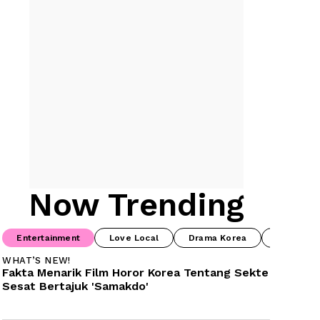
Now Trending
Entertainment
Love Local
Drama Korea
Food & B
WHAT’S NEW!
Fakta Menarik Film Horor Korea Tentang Sekte 
Sesat Bertajuk 'Samakdo'