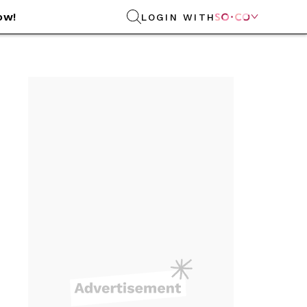
ow!
LOGIN WITH
