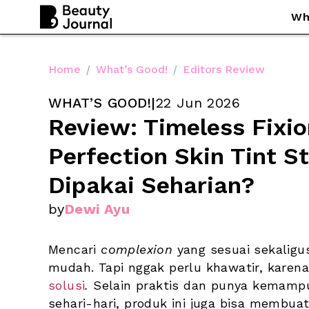
Wh
Home
/
What’s Good!
/
Editors Review
WHAT’S GOOD!
|
22 Jun 2026
Review: Timeless Fixion
Perfection Skin Tint S
Dipakai Seharian?
by
Dewi Ayu
Mencari 
complexion
 yang sesuai sekalig
mudah. Tapi nggak perlu khawatir, karena
solusi
. 
Selain praktis dan punya
kemamp
sehari-hari, produk ini juga bisa membuat 