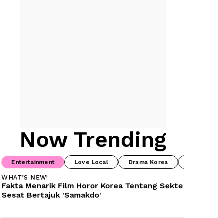
Now Trending
Entertainment
Love Local
Drama Korea
Drama Ch
WHAT’S NEW!
Fakta Menarik Film Horor Korea Tentang Sekte 
Sesat Bertajuk 'Samakdo'