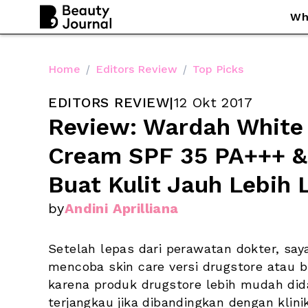
Wh
Home
/
Editors Review
/
Top Picks
EDITORS REVIEW
|
12 Okt 2017
Review: Wardah White 
Cream SPF 35 PA+++ & 
Buat Kulit Jauh Lebih
by
Andini Aprilliana
Setelah lepas dari perawatan dokter, sa
mencoba skin care versi drugstore atau b
karena produk drugstore lebih mudah dida
terjangkau jika dibandingkan dengan klini