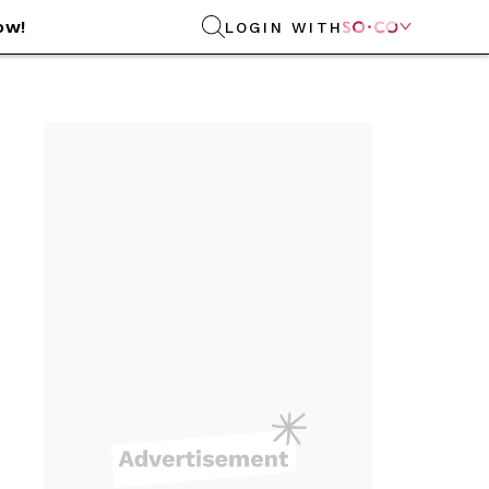
ow!
LOGIN WITH
