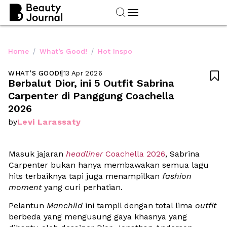
/
/
Home
What’s Good!
Hot Inspo
WHAT’S GOOD!
|
13 Apr 2026

Berbalut Dior, ini 5 Outfit Sabrina 
Carpenter di Panggung Coachella 
2026
Levi Larassaty
by
Masuk jajaran 
headliner
 Coachella 2026
, Sabrina 
Carpenter bukan hanya membawakan semua lagu 
hits terbaiknya tapi juga menampilkan 
fashion 
moment
 yang curi perhatian. 
Pelantun 
Manchild
 ini tampil dengan total lima 
outfit
berbeda yang mengusung gaya khasnya yang 