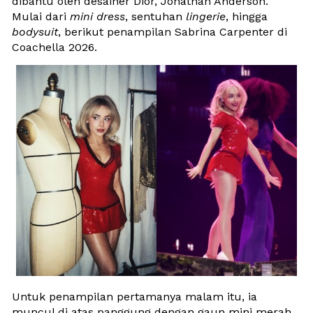
dibantu oleh desainer Dior, Jonathan Anderson. 
Mulai dari 
mini dress
, sentuhan 
lingerie
, hingga 
bodysuit
, berikut penampilan Sabrina Carpenter di 
Coachella 2026. 
Untuk penampilan pertamanya malam itu, ia 
muncul di atas panggung dengan gaun mini merah 