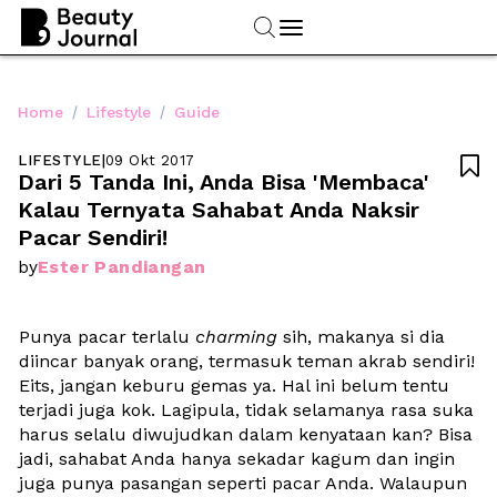
/
/
Home
Lifestyle
Guide
LIFESTYLE
|
09 Okt 2017

Dari 5 Tanda Ini, Anda Bisa 'Membaca' 
Kalau Ternyata Sahabat Anda Naksir 
Pacar Sendiri!
Ester Pandiangan
by
Punya pacar terlalu 
charming
 sih, makanya si dia 
diincar banyak orang, termasuk teman akrab sendiri! 
Eits, jangan keburu gemas ya. Hal ini belum tentu 
terjadi juga kok. Lagipula, tidak selamanya rasa suka 
harus selalu diwujudkan dalam kenyataan kan? Bisa 
jadi, sahabat Anda hanya sekadar kagum dan ingin 
juga punya pasangan seperti pacar Anda. Walaupun 