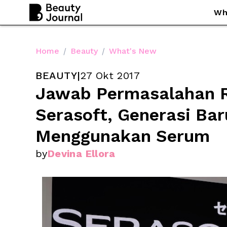
Wh
Home
/
Beauty
/
What's New
BEAUTY
|
27 Okt 2017
Jawab Permasalahan 
Serasoft, Generasi Ba
Menggunakan Serum
by
Devina Ellora