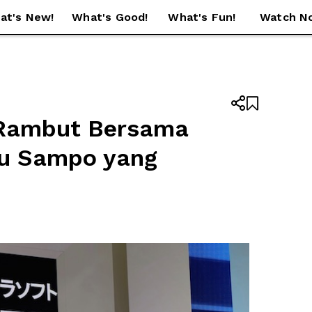
at's New!
What's Good!
What's Fun!
Watch N


Rambut Bersama 
ru Sampo yang 