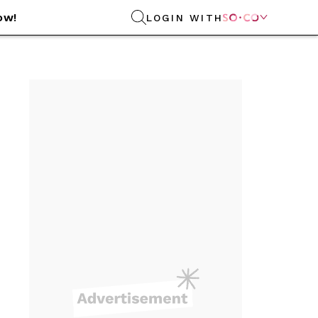
ow!
LOGIN WITH
