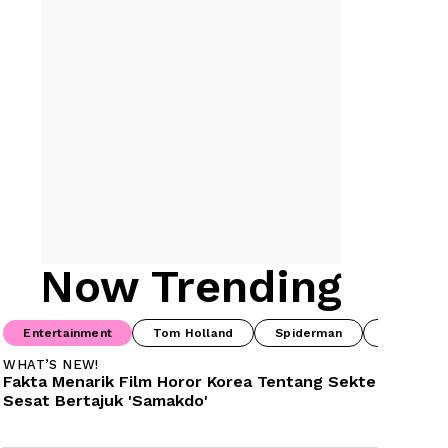
Now Trending
Entertainment
Tom Holland
Spiderman
Drama Ko
WHAT’S NEW!
Fakta Menarik Film Horor Korea Tentang Sekte 
Sesat Bertajuk 'Samakdo'